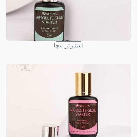
استارتر نيچا