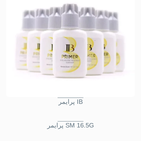
پرايمر IB
پرايمر SM 16.5G