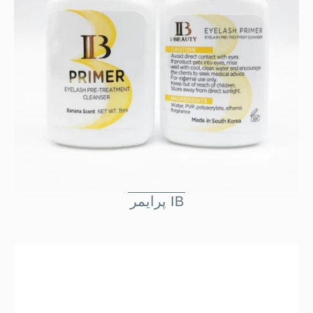
پرايمر IB