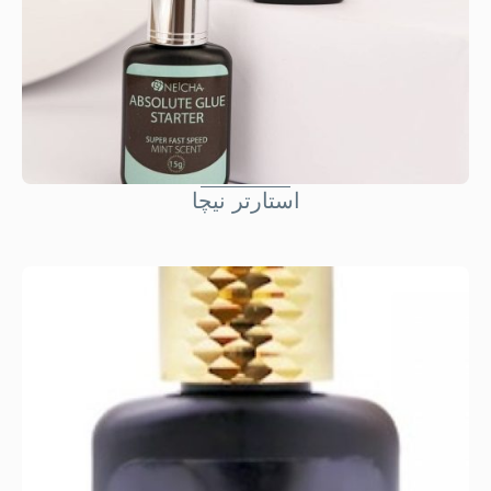
استارتر نيچا