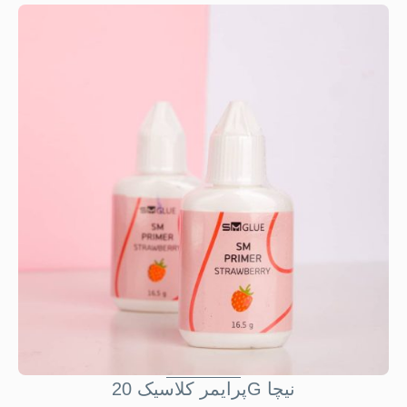
پرايمر کلاسيک 20G نيچا