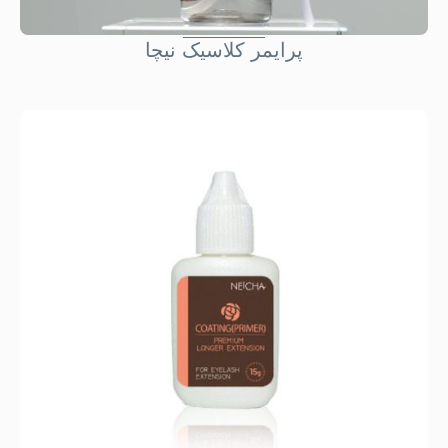
پرايمر کلاسيک نيچا