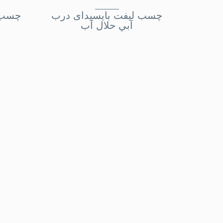
چسب ليفت بايسيدای درب
چسب ل
آبي حلال آب