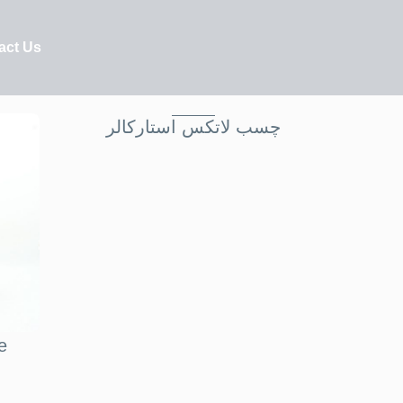
act Us
چسب لاتکس استارکالر
e