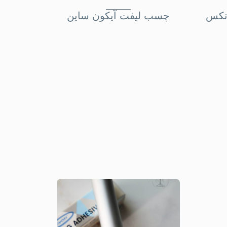
اتکس
چسب ليفت آيکون ساين