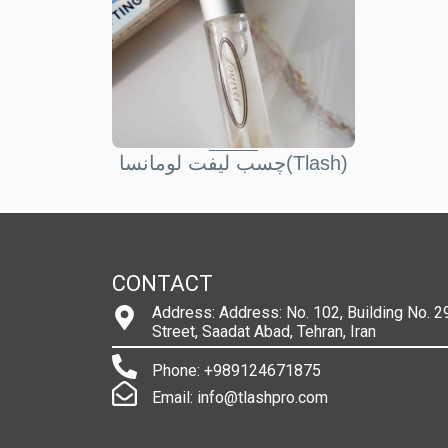
چسب ليفت لومانسا(Tlash)
CONTACT
Address: Address: No. 102, Building No. 29
Street, Saadat Abad, Tehran, Iran
Phone: +989124671875
Email: info@tlashpro.com