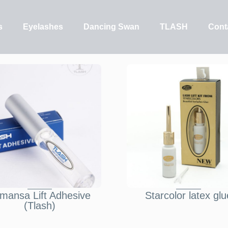
s
Eyelashes
Dancing Swan
TLASH
Cont
mansa Lift Adhesive
Starcolor latex glu
(Tlash)