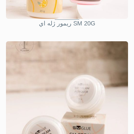
ريمور ژله اي SM 20G