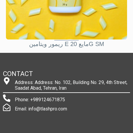
ريمور ويتامين E مايع 20G SM
CONTACT
Address: Address: No. 102, Building No. 29, 4th Street,
Saadat Abad, Tehran, Iran
Phone: +989124671875
Email: info@tlashpro.com