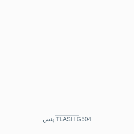
پنس TLASH G504