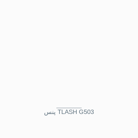
پنس TLASH G503