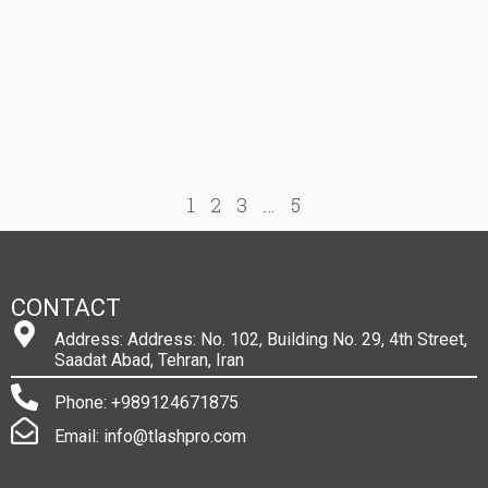
1
2
3
…
5
CONTACT
Address: Address: No. 102, Building No. 29, 4th Street,
Saadat Abad, Tehran, Iran
Phone: +989124671875
Email: info@tlashpro.com