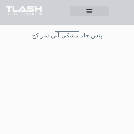
پنس جلد مشکي آبي سر کج