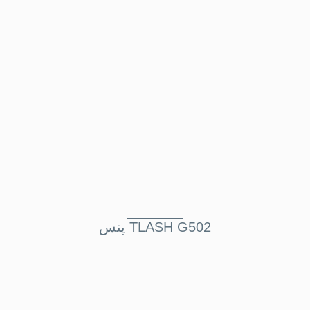
پنس TLASH G502