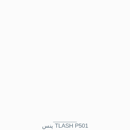
پنس TLASH P501