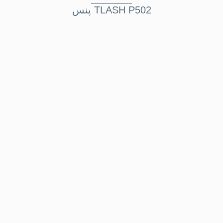
پنس TLASH P502