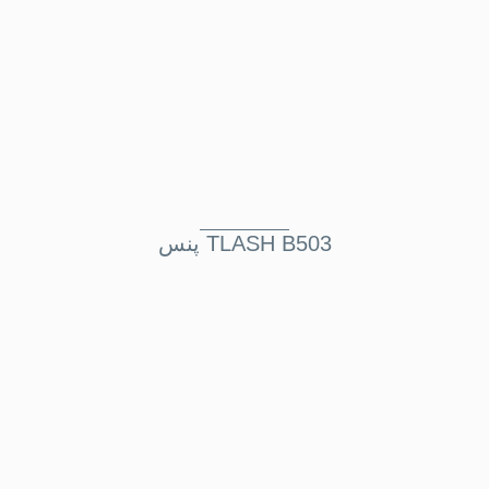
پنس TLASH B503