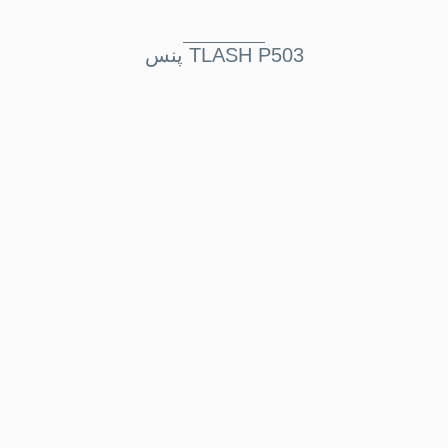
پنس TLASH P503