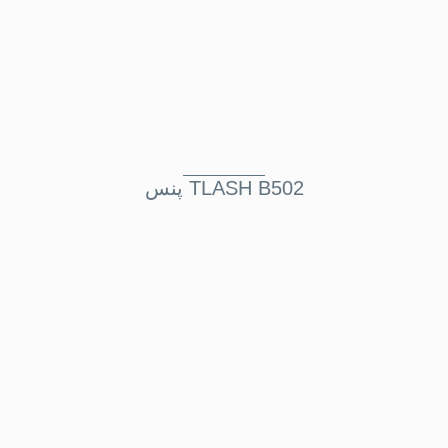
پنس TLASH B502