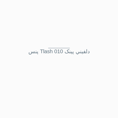
پنس Tlash دلفيني پينک 010