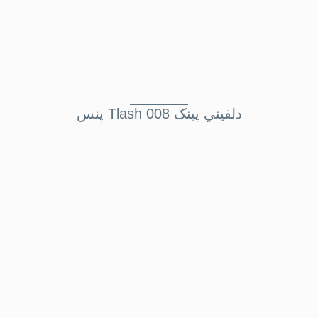
پنس Tlash دلفيني پينک 008