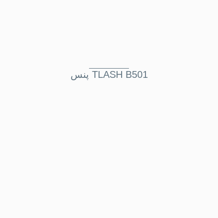
پنس TLASH B501