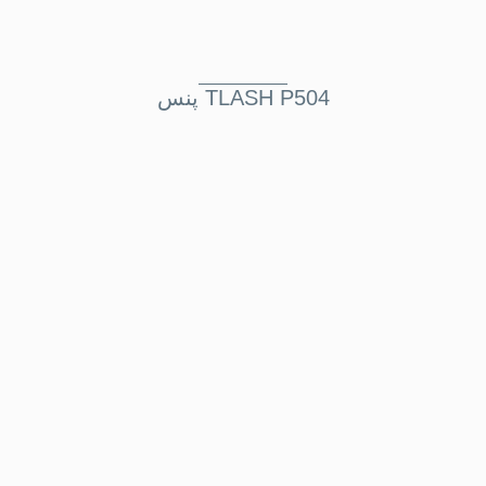
پنس TLASH P504